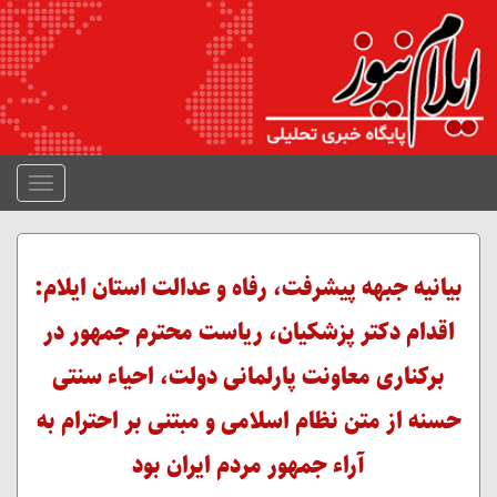
منوی
جمع
شده
بیانیه جبهه پیشرفت، رفاه و عدالت استان ایلام:
اقدام دکتر پزشکیان، ریاست محترم جمهور در
برکناری معاونت پارلمانی دولت، احیاء سنتی
حسنه از متن نظام اسلامی و مبتنی بر احترام به
آراء جمهور مردم ایران بود