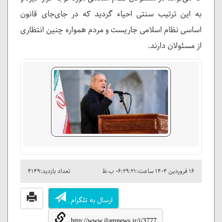
به این ترتیب سنتی احیاء گردید که در جای‌جای قانون
اساسی نظام اسلامی جاریست و مردم همواره چنین انتظاری
از مسئولان دارند.
۱۶ فروردين ۱۴۰۴ ساعت:۰۶:۲۹:۲۱ ب.ظ
تعداد بازدید:۴۱۴۹
ارسال به تلگرام
http://www.ilamnews.ir/i/3777